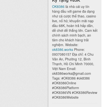
Ký Tặng +83K
OK8386
là nhà cái uy tín
hàng đầu với game đa dạng
như cá cược thể thao, casino
live, nổ hũ; khuyến mãi nạp
đầu 68K, hoàn trả hấp dẫn,
dễ chơi dễ thắng lớn. Cam kết
chính sách minh bạch, an
tâm cho khách hàng trải
nghiệm. Website:
ok8386.works
Phone:
0937080157 Địa chỉ: 4 Chu
Văn An, Phường 12, Bình
Thạnh, Hồ Chí Minh 70000,
Việt Nam Email:
ok8386works@gmail.com
Tags: #OK8386 #ok8386
#OK8386Online
#OK8386Platform
#OK8386VN #OK8386Review
#OK8386Website