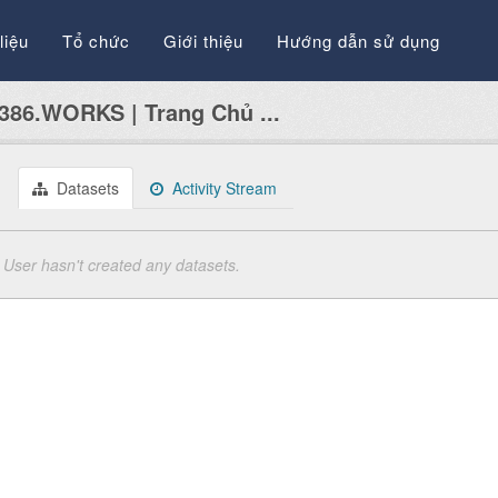
liệu
Tổ chức
Giới thiệu
Hướng dẫn sử dụng
386.WORKS | Trang Chủ ...
Datasets
Activity Stream
User hasn't created any datasets.