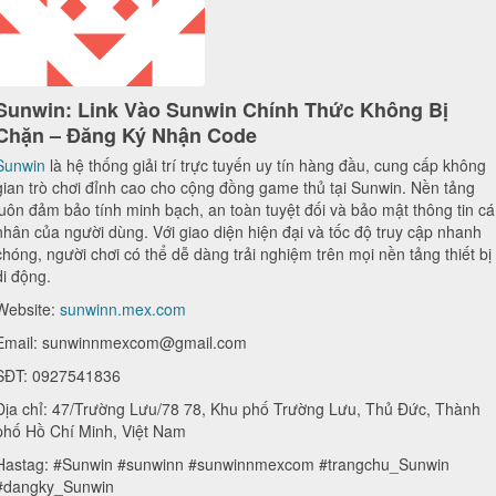
Sunwin: Link Vào Sunwin Chính Thức Không Bị
Chặn – Đăng Ký Nhận Code
Sunwin
là hệ thống giải trí trực tuyến uy tín hàng đầu, cung cấp không
gian trò chơi đỉnh cao cho cộng đồng game thủ tại Sunwin. Nền tảng
luôn đảm bảo tính minh bạch, an toàn tuyệt đối và bảo mật thông tin cá
nhân của người dùng. Với giao diện hiện đại và tốc độ truy cập nhanh
chóng, người chơi có thể dễ dàng trải nghiệm trên mọi nền tảng thiết bị
di động.
Website:
sunwinn.mex.com
Email: sunwinnmexcom@gmail.com
SĐT: 0927541836
Địa chỉ: 47/Trường Lưu/78 78, Khu phố Trường Lưu, Thủ Đức, Thành
phố Hồ Chí Minh, Việt Nam
Hastag: #Sunwin #sunwinn #sunwinnmexcom #trangchu_Sunwin
#dangky_Sunwin