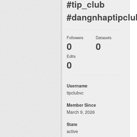
#tip_club
#dangnhaptipclu
Followers
Datasets
0
0
Edits
0
Username
tipclubvc
Member Since
March 9, 2026
State
active