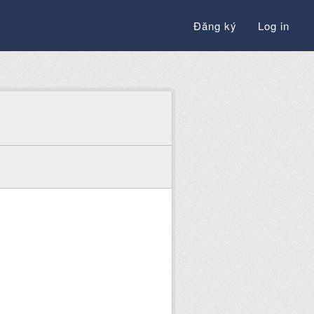
Đăng ký
Log in