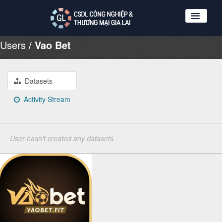
Users
Vao Bet
Nhóm dữ liệu
Tổ chức
Giới thiệu
Datasets
Hướng dẫn sử dụng
Activity Stream
Đăng ký
Log in
User hasn't created any datasets.