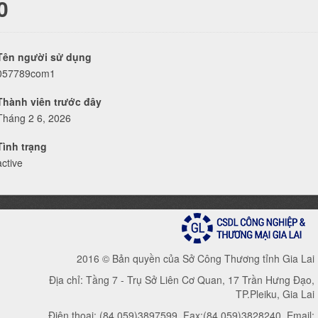
0
Tên người sử dụng
057789com1
Thành viên trước đây
Tháng 2 6, 2026
Tình trạng
active
2016 © Bản quyền của Sở Công Thương tỉnh Gia Lai
Địa chỉ: Tầng 7 - Trụ Sở Liên Cơ Quan, 17 Trần Hưng Đạo,
TP.Pleiku, Gia Lai
Điện thoại: (84.059)3897599, Fax:(84.059)3828240, Email: