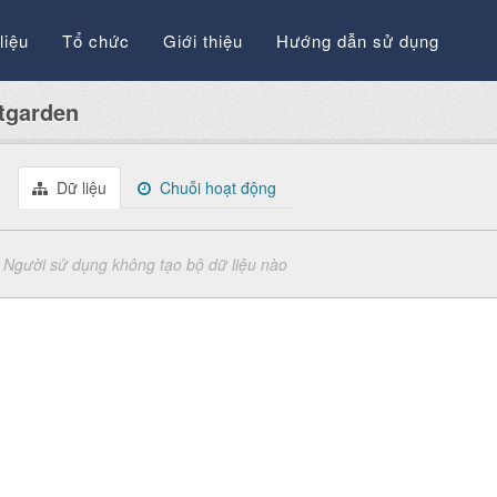
liệu
Tổ chức
Giới thiệu
Hướng dẫn sử dụng
tgarden
Dữ liệu
Chuỗi hoạt động
Người sử dụng không tạo bộ dữ liệu nào