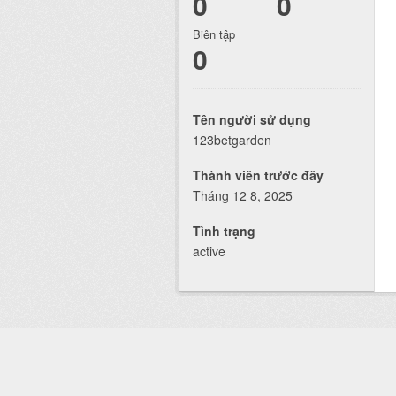
0
0
Biên tập
0
Tên người sử dụng
123betgarden
Thành viên trước đây
Tháng 12 8, 2025
Tình trạng
active