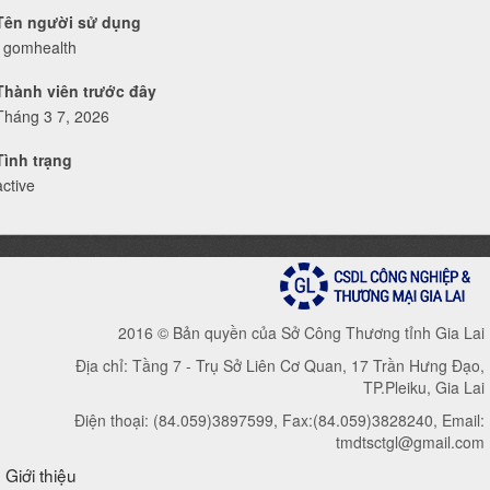
Tên người sử dụng
1gomhealth
Thành viên trước đây
Tháng 3 7, 2026
Tình trạng
active
2016 © Bản quyền của Sở Công Thương tỉnh Gia Lai
Địa chỉ: Tầng 7 - Trụ Sở Liên Cơ Quan, 17 Trần Hưng Đạo,
TP.Pleiku, Gia Lai
Điện thoại: (84.059)3897599, Fax:(84.059)3828240, Email:
tmdtsctgl@gmail.com
Giới thiệu