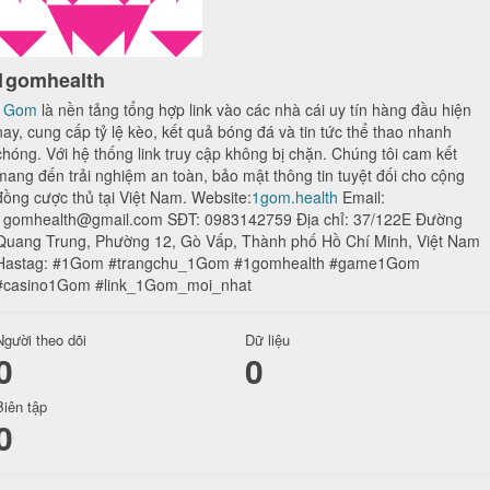
1gomhealth
1Gom
là nền tảng tổng hợp link vào các nhà cái uy tín hàng đầu hiện
nay, cung cấp tỷ lệ kèo, kết quả bóng đá và tin tức thể thao nhanh
chóng. Với hệ thống link truy cập không bị chặn. Chúng tôi cam kết
mang đến trải nghiệm an toàn, bảo mật thông tin tuyệt đối cho cộng
đồng cược thủ tại Việt Nam. Website:
1gom.health
Email:
1gomhealth@gmail.com SĐT: 0983142759 Địa chỉ: 37/122E Đường
Quang Trung, Phường 12, Gò Vấp, Thành phố Hồ Chí Minh, Việt Nam
Hastag: #1Gom #trangchu_1Gom #1gomhealth #game1Gom
#casino1Gom #link_1Gom_moi_nhat
Người theo dõi
Dữ liệu
0
0
Biên tập
0