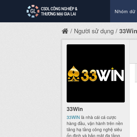
Nhóm dữ 
Người sử dụng
33Wi
33Win
33WIN
là nhà cái cá cược
hàng đầu, vận hành trên nền
tảng hạ tầng công nghệ siêu
ổn định và bảo mật đa tầng.