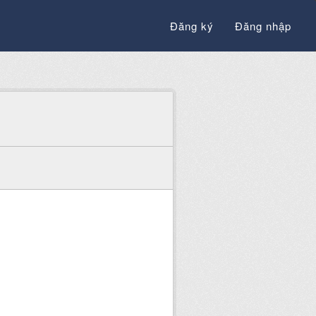
Đăng ký
Đăng nhập