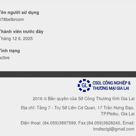
Tên người sử dụng
378betbrcom
Thành viên trước đây
Tháng 12 6, 2025
Tình trạng
active
2016 © Bản quyền của Sở Công Thương tỉnh Gia Lai
Địa chỉ: Tầng 7 - Trụ Sở Liên Cơ Quan, 17 Trần Hưng Đạo,
TP.Pleiku, Gia Lai
Điện thoại: (84.059)3897599, Fax:(84.059)3828240, Email:
tmdtsctgl@gmail.com