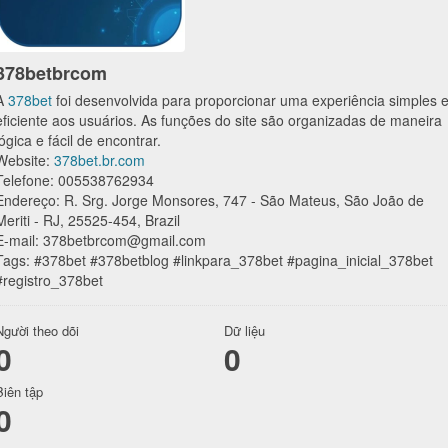
378betbrcom
A
378bet
foi desenvolvida para proporcionar uma experiência simples 
eficiente aos usuários. As funções do site são organizadas de maneira
lógica e fácil de encontrar.
Website:
378bet.br.com
Telefone: 005538762934
Endereço: R. Srg. Jorge Monsores, 747 - São Mateus, São João de
Meriti - RJ, 25525-454, Brazil
E-mail: 378betbrcom@gmail.com
Tags: #378bet #378betblog #linkpara_378bet #pagina_inicial_378bet
#registro_378bet
Người theo dõi
Dữ liệu
0
0
Biên tập
0