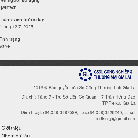
Tên người sử dụng
4jwintech
Thành viên trước đây
Tháng 12 7, 2025
Tình trạng
active
2016 © Bản quyền của Sở Công Thương tỉnh Gia Lai
Địa chỉ: Tầng 7 - Trụ Sở Liên Cơ Quan, 17 Trần Hưng Đạo,
TP.Pleiku, Gia Lai
Điện thoại: (84.059)3897599, Fax:(84.059)3828240, Email:
tmdtsctgl@gmail.com
Giới thiệu
Nhóm dữ liệu