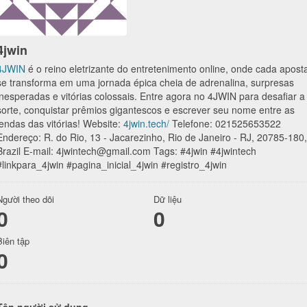
4jwin
4JWIN
é o reino eletrizante do entretenimento online, onde cada apost
se transforma em uma jornada épica cheia de adrenalina, surpresas
inesperadas e vitórias colossais. Entre agora no 4JWIN para desafiar a
sorte, conquistar prêmios gigantescos e escrever seu nome entre as
lendas das vitórias! Website:
4jwin.tech/
Telefone: 021525653522
Endereço: R. do Rio, 13 - Jacarezinho, Rio de Janeiro - RJ, 20785-180,
Brazil E-mail: 4jwintech@gmail.com Tags: #4jwin #4jwintech
#linkpara_4jwin #pagina_inicial_4jwin #registro_4jwin
Người theo dõi
Dữ liệu
0
0
Biên tập
0