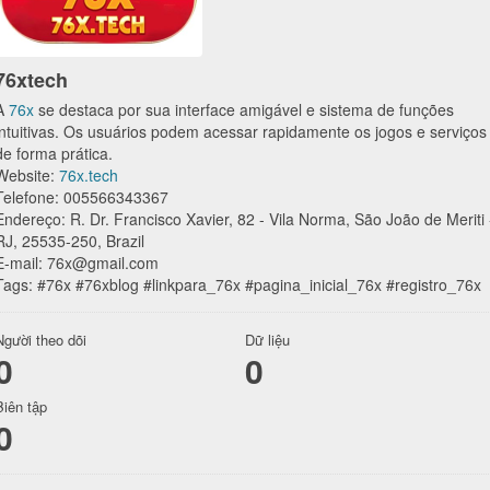
76xtech
A
76x
se destaca por sua interface amigável e sistema de funções
intuitivas. Os usuários podem acessar rapidamente os jogos e serviços
de forma prática.
Website:
76x.tech
Telefone: 005566343367
Endereço: R. Dr. Francisco Xavier, 82 - Vila Norma, São João de Meriti 
RJ, 25535-250, Brazil
E-mail: 76x@gmail.com
Tags: #76x #76xblog #linkpara_76x #pagina_inicial_76x #registro_76x
Người theo dõi
Dữ liệu
0
0
Biên tập
0