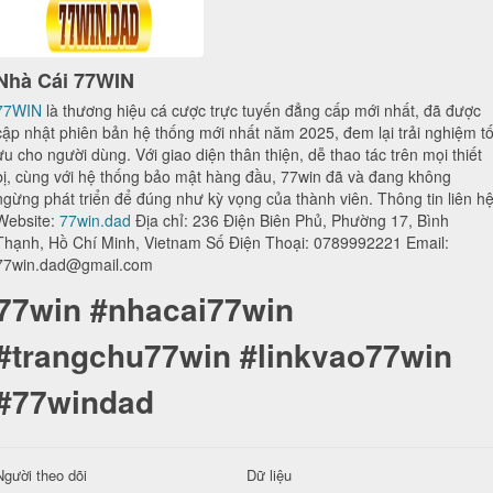
Nhà Cái 77WIN
77WIN
là thương hiệu cá cược trực tuyến đẳng cấp mới nhất, đã được
cập nhật phiên bản hệ thống mới nhất năm 2025, đem lại trải nghiệm tố
ưu cho người dùng. Với giao diện thân thiện, dễ thao tác trên mọi thiết
bị, cùng với hệ thống bảo mật hàng đầu, 77win đã và đang không
ngừng phát triển để đúng như kỳ vọng của thành viên. Thông tin liên hệ
Website:
77win.dad
Địa chỉ: 236 Điện Biên Phủ, Phường 17, Bình
Thạnh, Hồ Chí Minh, Vietnam Số Điện Thoại: 0789992221 Email:
77win.dad@gmail.com
77win #nhacai77win
#trangchu77win #linkvao77win
#77windad
Người theo dõi
Dữ liệu