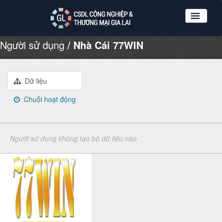
Người sử dụng
Nhà Cái 77WIN
Nhóm dữ liệu
Tổ chức
Giới thiệu
Dữ liệu
Hướng dẫn sử dụng
Chuỗi hoạt động
Đăng ký
Đăng nhập
Người sử dụng không tạo bộ dữ liệu nào