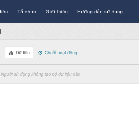
liệu
Tổ chức
Giới thiệu
Hướng dẫn sử dụng
N
Dữ liệu
Chuỗi hoạt động
Người sử dụng không tạo bộ dữ liệu nào