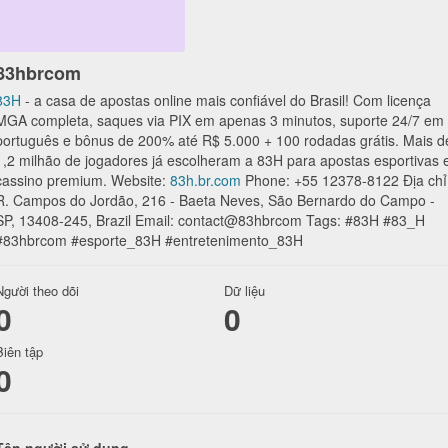
83hbrcom
83H
- a casa de apostas online mais confiável do Brasil! Com licença
MGA completa, saques via PIX em apenas 3 minutos, suporte 24/7 em
português e bônus de 200% até R$ 5.000 + 100 rodadas grátis. Mais d
1,2 milhão de jogadores já escolheram a 83H para apostas esportivas 
cassino premium. Website:
83h.br.com
Phone: +55 12378-8122 Địa chỉ
R. Campos do Jordão, 216 - Baeta Neves, São Bernardo do Campo -
SP, 13408-245, Brazil Email: contact@83hbrcom Tags: #83H #83_H
#83hbrcom #esporte_83H #entretenimento_83H
Người theo dõi
Dữ liệu
0
0
Biên tập
0