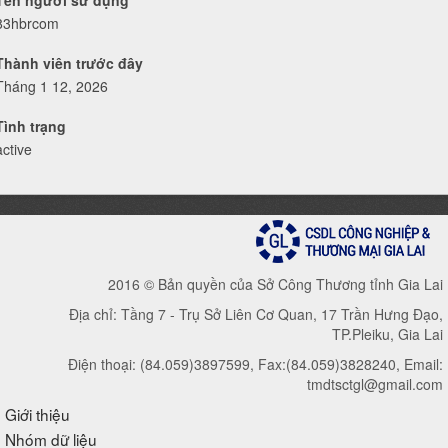
Tên người sử dụng
83hbrcom
Thành viên trước đây
Tháng 1 12, 2026
Tình trạng
active
2016 © Bản quyền của Sở Công Thương tỉnh Gia Lai
Địa chỉ: Tầng 7 - Trụ Sở Liên Cơ Quan, 17 Trần Hưng Đạo,
TP.Pleiku, Gia Lai
Điện thoại: (84.059)3897599, Fax:(84.059)3828240, Email:
tmdtsctgl@gmail.com
Giới thiệu
Nhóm dữ liệu