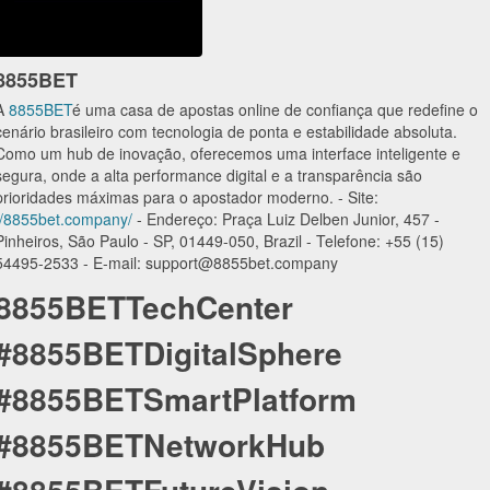
8855BET
A
8855BET
é uma casa de apostas online de confiança que redefine o
cenário brasileiro com tecnologia de ponta e estabilidade absoluta.
Como um hub de inovação, oferecemos uma interface inteligente e
segura, onde a alta performance digital e a transparência são
prioridades máximas para o apostador moderno. - Site:
//8855bet.company/
- Endereço: Praça Luiz Delben Junior, 457 -
Pinheiros, São Paulo - SP, 01449-050, Brazil - Telefone: +55 (15)
54495-2533 - E-mail: support@8855bet.company
8855BETTechCenter
#8855BETDigitalSphere
#8855BETSmartPlatform
#8855BETNetworkHub