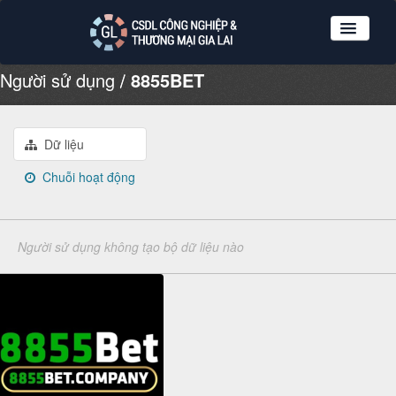
Người sử dụng
8855BET
Nhóm dữ liệu
Tổ chức
Giới thiệu
Dữ liệu
Hướng dẫn sử dụng
Chuỗi hoạt động
Đăng ký
Đăng nhập
Người sử dụng không tạo bộ dữ liệu nào