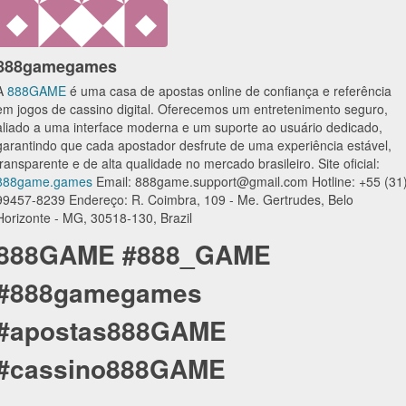
888gamegames
A
888GAME
é uma casa de apostas online de confiança e referência
em jogos de cassino digital. Oferecemos um entretenimento seguro,
aliado a uma interface moderna e um suporte ao usuário dedicado,
garantindo que cada apostador desfrute de uma experiência estável,
transparente e de alta qualidade no mercado brasileiro. Site oficial:
888game.games
Email: 888game.support@gmail.com Hotline: +55 (31
99457-8239 Endereço: R. Coimbra, 109 - Me. Gertrudes, Belo
Horizonte - MG, 30518-130, Brazil
888GAME #888_GAME
#888gamegames
#apostas888GAME
#cassino888GAME