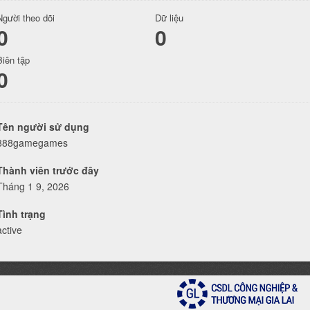
Người theo dõi
Dữ liệu
0
0
Biên tập
0
Tên người sử dụng
888gamegames
Thành viên trước đây
Tháng 1 9, 2026
Tình trạng
active