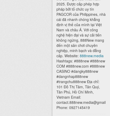
2025. Được cấp phép hợp
pháp bởi tổ chức uy tín
PAGCOR của Philippines, nhà
cái đã nhanh chóng khẳng
định vị thế của mình tại Việt
Nam và châu Á. Với công
nghệ hiện đại và sự cải tiến
không ngừng, 888New mang
đến một sân chơi chuyên
nghiệp, minh bạch và đẳng
cấp. Website:
888new.media
Hashtags: #888new #888new
COM #888new.com #888new
CASINO #dangky888new
#dangnhap888new
#trangchu888new Địa chỉ:
101 Đỗ Thị Tâm, Tân Quý,
Tân Phú, Hồ Chí Minh,
Vietnam Email:
contact.888new.media@gmail.com
Phone: 0927145419