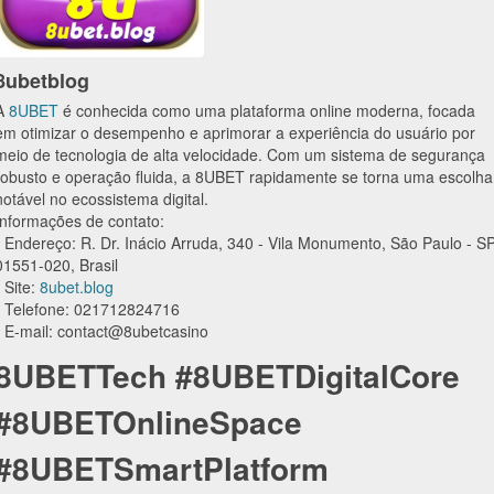
8ubetblog
A
8UBET
é conhecida como uma plataforma online moderna, focada
em otimizar o desempenho e aprimorar a experiência do usuário por
meio de tecnologia de alta velocidade. Com um sistema de segurança
robusto e operação fluida, a 8UBET rapidamente se torna uma escolha
notável no ecossistema digital.
Informações de contato:
- Endereço: R. Dr. Inácio Arruda, 340 - Vila Monumento, São Paulo - SP
01551-020, Brasil
- Site:
8ubet.blog
- Telefone: 021712824716
- E-mail: contact@8ubetcasino
8UBETTech #8UBETDigitalCore
#8UBETOnlineSpace
#8UBETSmartPlatform