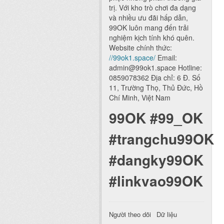
trị. Với kho trò chơi đa dạng
và nhiều ưu đãi hấp dẫn,
99OK luôn mang đến trải
nghiệm kịch tính khó quên.
Website chính thức:
//99ok1.space/
Email:
admin@99ok1.space Hotline:
0859078362 Địa chỉ: 6 Đ. Số
11, Trường Thọ, Thủ Đức, Hồ
Chí Minh, Việt Nam
99OK #99_OK
#trangchu99OK
#dangky99OK
#linkvao99OK
Người theo dõi
Dữ liệu