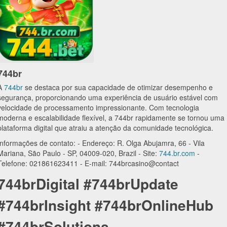
744br
A
744br
se destaca por sua capacidade de otimizar desempenho e
segurança, proporcionando uma experiência de usuário estável com
velocidade de processamento impressionante. Com tecnologia
moderna e escalabilidade flexível, a 744br rapidamente se tornou uma
plataforma digital que atraiu a atenção da comunidade tecnológica.
Informações de contato: - Endereço: R. Olga Abujamra, 66 - Vila
Mariana, São Paulo - SP, 04009-020, Brazil - Site:
744.br.com
-
Telefone: 021861623411 - E-mail: 744brcasino@contact
744brDigital #744brUpdate
#744brInsight #744brOnlineHub
#744brSolutions