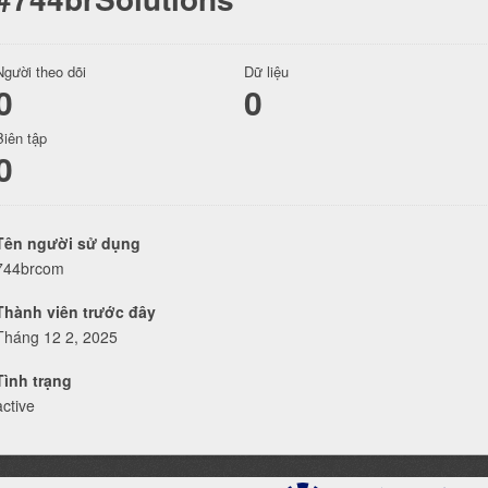
Người theo dõi
Dữ liệu
0
0
Biên tập
0
Tên người sử dụng
744brcom
Thành viên trước đây
Tháng 12 2, 2025
Tình trạng
active