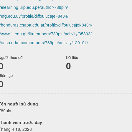
//elearning.urp.edu.pe/author/789pin/
//efg.edu.uy/profile/diffoulucajei-8434/
//honduras.esapa.edu.ar/profile/diffoulucajei-8434/
//www.jit.edu.gh/it/members/789pin/activity/35803/
//ensp.edu.mx/members/789pin/activity/120191/
Người theo dõi
Dữ liệu
0
0
Biên tập
0
Tên người sử dụng
789pin
Thành viên trước đây
Tháng 4 18, 2026