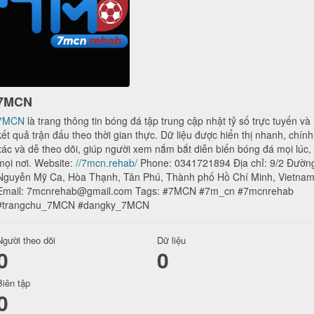
7MCN
7MCN
là trang thông tin bóng đá tập trung cập nhật tỷ số trực tuyến và
kết quả trận đấu theo thời gian thực. Dữ liệu được hiển thị nhanh, chính
xác và dễ theo dõi, giúp người xem nắm bắt diễn biến bóng đá mọi lúc,
mọi nơi. Website:
//7mcn.rehab/
Phone: 0341721894 Địa chỉ: 9/2 Đườn
Nguyễn Mỹ Ca, Hòa Thạnh, Tân Phú, Thành phố Hồ Chí Minh, Vietna
Email: 7mcnrehab@gmail.com Tags: #7MCN #7m_cn #7mcnrehab
#trangchu_7MCN #dangky_7MCN
Người theo dõi
Dữ liệu
0
0
Biên tập
0