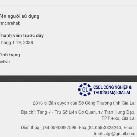
Tên người sử dụng
7mcnrehab
Thành viên trước đây
Tháng 1 19, 2026
Tình trạng
active
2016 © Bản quyền của Sở Công Thương tỉnh Gia Lai
Địa chỉ: Tầng 7 - Trụ Sở Liên Cơ Quan, 17 Trần Hưng Đạo,
TP.Pleiku, Gia Lai
Điện thoại: (84.059)3897599, Fax:(84.059)3828240, Email:
tmdtsctgl@gmail.com