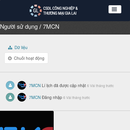
Người sử dụng
7MCN
Nhóm dữ liệu
Tổ chức
Giới thiệu
Dữ liệu
Hướng dẫn sử dụng
Chuỗi hoạt động
Đăng ký
Đăng nhập
7MCN
Lí lịch đã được cập nhật
6 Vài tháng trước
7MCN
Đăng nhập
6 Vài tháng trước