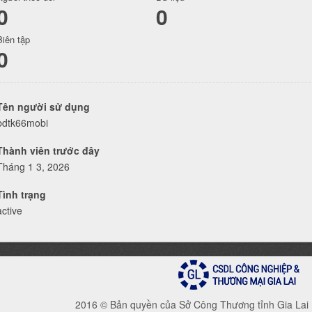
0
0
Biên tập
0
Tên người sử dụng
bdtk66mobi
Thành viên trước đây
Tháng 1 3, 2026
Tình trạng
active
2016 © Bản quyền của Sở Công Thương tỉnh Gia Lai