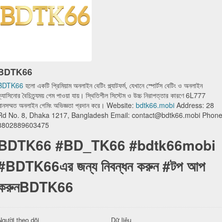
BDTK66
BDTK66
হলো একটি প্রিমিয়াম অনলাইন বেটিং প্ল্যাটফর্ম, যেখানে স্পোর্টস বেটিং ও অনলাইন
্যাসিনোর বৈচিত্র্যময় গেম পাওয়া যায়। স্থিতিশীল সিস্টেম ও উচ্চ নিরাপত্তার কারণে 6L777
মানসম্মত অনলাইন গেমিং অভিজ্ঞতা প্রদান করে। Website:
bdtk66.mobi
Address: 28
Rd No. 8, Dhaka 1217, Bangladesh Email: contact@bdtk66.mobi Phone
8802889603475
BDTK66 #BD_TK66 #bdtk66mobi
#BDTK66এর জন্য নিবন্ধন করুন #টপ আপ
করুনBDTK66
Người theo dõi
Dữ liệu