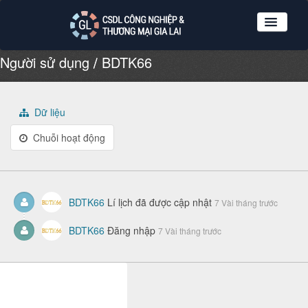
Người sử dụng
BDTK66
Nhóm dữ liệu
Tổ chức
Giới thiệu
Dữ liệu
Hướng dẫn sử dụng
Chuỗi hoạt động
Đăng ký
Đăng nhập
BDTK66
Lí lịch đã được cập nhật
7 Vài tháng trước
BDTK66
Đăng nhập
7 Vài tháng trước