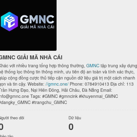
GMNC GIẢI MÃ NHÀ CÁI
Khác với nhiều trang tổng hợp thông thường,
GMNC
tập trung xây dựn
hệ thống lọc thông tin thông minh, ưu tiên độ an toàn và tính xác thực,
giúp cộng đồng cược thủ tiếp cận nguồn dữ liệu giá trị một cách nhanh
gọn và tin cậy. Website:
//gmnc.one/
Phone: 0784910413 Địa chỉ: 113
Trần Hưng Đạo, Nại Hiên Đông, Hải Châu, Đà Nẵng Email:
info@gmnc.one Tags: #GMNC #gmncink #khuyenmai_GMNC
#dangky_GMNC #trangchu_GMNC
Người theo dõi
Dữ liệu
0
0
Biên tập