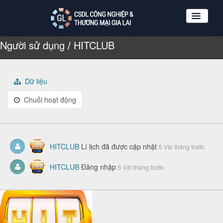
Người sử dụng
HITCLUB
Nhóm dữ liệu
Tổ chức
Giới thiệu
Dữ liệu
Hướng dẫn sử dụng
Chuỗi hoạt động
Đăng ký
Đăng nhập
HITCLUB
Lí lịch đã được cập nhật
5 Vài tháng trước
HITCLUB
Đăng nhập
5 Vài tháng trước