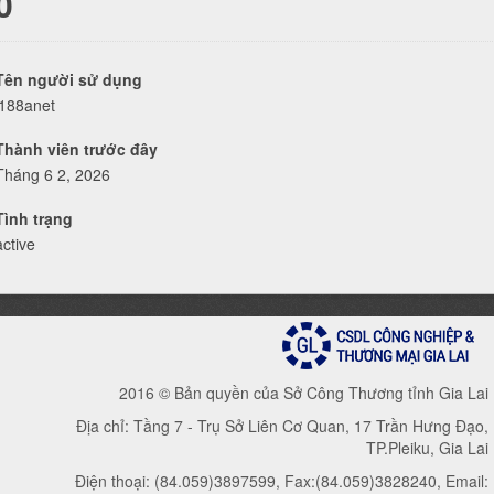
0
Tên người sử dụng
j188anet
Thành viên trước đây
Tháng 6 2, 2026
Tình trạng
active
2016 © Bản quyền của Sở Công Thương tỉnh Gia Lai
Địa chỉ: Tầng 7 - Trụ Sở Liên Cơ Quan, 17 Trần Hưng Đạo,
TP.Pleiku, Gia Lai
Điện thoại: (84.059)3897599, Fax:(84.059)3828240, Email: