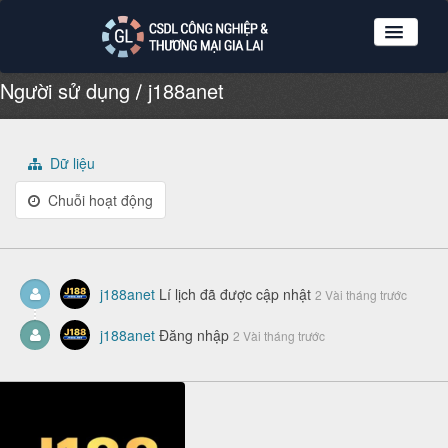
Người sử dụng
j188anet
Nhóm dữ liệu
Tổ chức
Giới thiệu
Dữ liệu
Hướng dẫn sử dụng
Chuỗi hoạt động
Đăng ký
Đăng nhập
j188anet
Lí lịch đã được cập nhật
2 Vài tháng trước
j188anet
Đăng nhập
2 Vài tháng trước