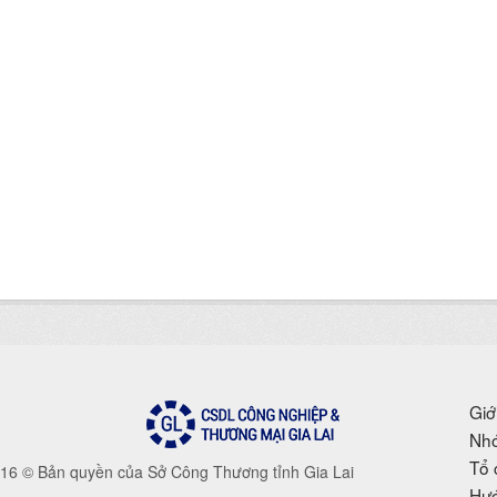
Giớ
Nhó
Tổ 
16 © Bản quyền của Sở Công Thương tỉnh Gia Lai
Hướ