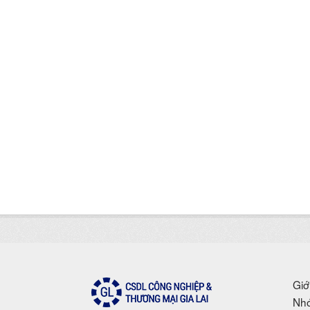
Giớ
Nhó