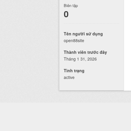
Biên tập
0
Tên người sử dụng
open88site
Thành viên trước đây
Tháng 1 31, 2026
Tình trạng
active