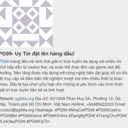
PG99- Uy Tín đặt lên hàng đầu!
PG99
mang đến hệ sinh thái giải trí trực tuyến đa dạng với nhiều trò
chơi hấp dẫn từ casino live, cá cược thể thao đến các game slot đổi
thưởng. Nền tảng được xây dựng với công nghệ hiện đại giúp tối ưu tốc
độ truy cập và đảm bảo trải nghiệm mượt mà trên nhiều thiết bị khác
nhau. Đây là lựa chọn phù hợp cho những ai yêu thích các hình thức
giải trí trực tuyến tiện lợi và linh hoạt.
Website:
pg99a.org
Địa chỉ: 62/120A Phan Huy Ích, Phường 12, Gò
Vấp, Thành phố Hồ Chí Minh, Việt Nam Hotline: +84985622333 Email:
contact@pg99a.org Hashtags: #PG99 #NhaCaiPG99 #PG99Casino
#PG99Bet #PG99Game #PG99Online #DangKyPG99 #TrangChuPG99
#LinkVaoPG99 #PG99UyTin