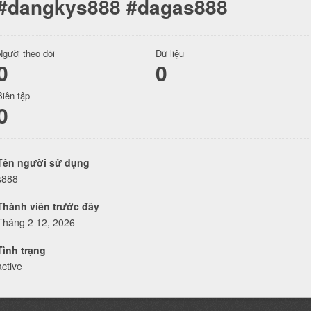
#dangkys888 #dagas888
Người theo dõi
Dữ liệu
0
0
Biên tập
0
Tên người sử dụng
s888
Thành viên trước đây
Tháng 2 12, 2026
Tình trạng
active