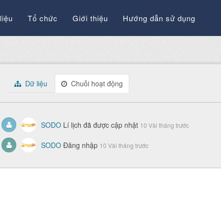
liệu
Tổ chức
Giới thiệu
Hướng dẫn sử dụng
O
Dữ liệu
Chuỗi hoạt động
SODO
Lí lịch đã được cập nhật
10 Vài tháng trước
SODO
Đăng nhập
10 Vài tháng trước