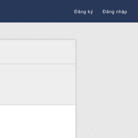
Đăng ký
Đăng nhập