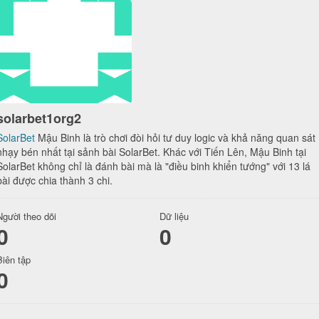
solarbet1org2
SolarBet
Mậu Binh là trò chơi đòi hỏi tư duy logic và khả năng quan sát
nhạy bén nhất tại sảnh bài SolarBet. Khác với Tiến Lên, Mậu Binh tại
SolarBet không chỉ là đánh bài mà là "điều binh khiển tướng" với 13 lá
bài được chia thành 3 chi.
Người theo dõi
Dữ liệu
0
0
Biên tập
0