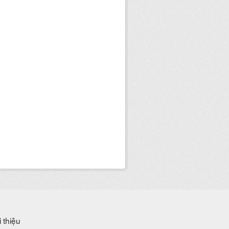
i thiệu