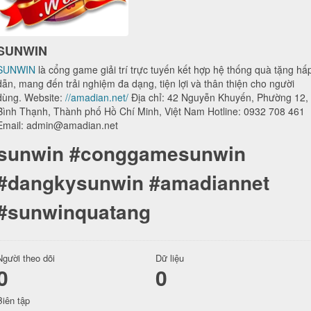
SUNWIN
SUNWIN
là cổng game giải trí trực tuyến kết hợp hệ thống quà tặng hấ
dẫn, mang đến trải nghiệm đa dạng, tiện lợi và thân thiện cho người
dùng. Website:
//amadian.net/
Địa chỉ: 42 Nguyễn Khuyến, Phường 12,
Bình Thạnh, Thành phố Hồ Chí Minh, Việt Nam Hotline: 0932 708 461
Email: admin@amadian.net
sunwin #conggamesunwin
#dangkysunwin #amadiannet
#sunwinquatang
Người theo dõi
Dữ liệu
0
0
Biên tập