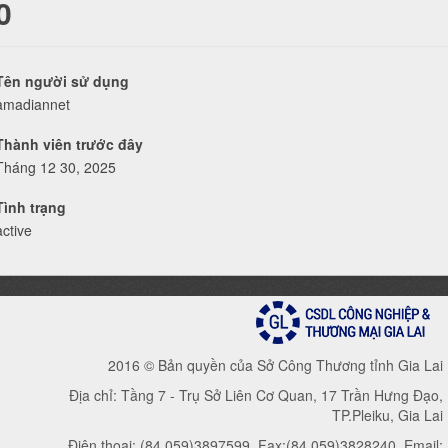
0
Tên người sử dụng
amadiannet
Thành viên trước đây
Tháng 12 30, 2025
Tình trạng
active
2016 © Bản quyền của Sở Công Thương tỉnh Gia Lai
Địa chỉ: Tầng 7 - Trụ Sở Liên Cơ Quan, 17 Trần Hưng Đạo,
TP.Pleiku, Gia Lai
Điện thoại: (84.059)3897599, Fax:(84.059)3828240, Email: