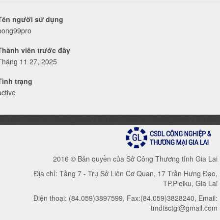
Tên người sử dụng
bong99pro
Thành viên trước đây
Tháng 11 27, 2025
Tình trạng
active
2016 © Bản quyền của Sở Công Thương tỉnh Gia Lai
Địa chỉ: Tầng 7 - Trụ Sở Liên Cơ Quan, 17 Trần Hưng Đạo,
TP.Pleiku, Gia Lai
Điện thoại: (84.059)3897599, Fax:(84.059)3828240, Email:
tmdtsctgl@gmail.com