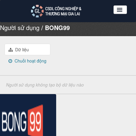
Người sử dụng
BONG99
Nhóm dữ liệu
Tổ chức
Giới thiệu
Dữ liệu
Hướng dẫn sử dụng
Chuỗi hoạt động
Đăng ký
Đăng nhập
Người sử dụng không tạo bộ dữ liệu nào