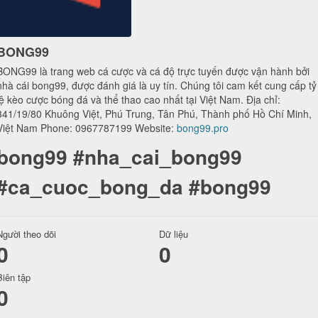
BONG99
BONG99 là trang web cá cược và cá độ trực tuyến được vận hành bởi
nhà cái bong99, được đánh giá là uy tín. Chúng tôi cam kết cung cấp tỷ
lệ kèo cược bóng đá và thể thao cao nhất tại Việt Nam. Địa chỉ:
341/19/80 Khuông Việt, Phú Trung, Tân Phú, Thành phố Hồ Chí Minh,
Việt Nam Phone: 0967787199 Website:
bong99.pro
bong99 #nha_cai_bong99
#ca_cuoc_bong_da #bong99
Người theo dõi
Dữ liệu
0
0
Biên tập
0