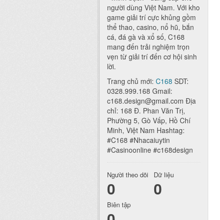
người dùng Việt Nam. Với kho
game giải trí cực khủng gồm
thể thao, casino, nổ hũ, bắn
cá, đá gà và xổ số, C168
mang đến trải nghiệm trọn
vẹn từ giải trí đến cơ hội sinh
lời.
Trang chủ mới:
C168
SDT:
0328.999.168 Gmail:
c168.design@gmail.com Địa
chỉ: 168 Đ. Phan Văn Trị,
Phường 5, Gò Vấp, Hồ Chí
Minh, Việt Nam Hashtag:
#C168 #Nhacaiuytin
#Casinoonline #c168design
Người theo dõi
Dữ liệu
0
0
Biên tập
0