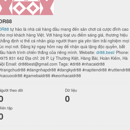
DR88
DR88
tự hào là nhà cái hàng đầu mang đến sân chơi cá cược đỉnh cao
cho mọi khách hàng Việt. Với hàng loạt ưu điểm sáng giá, thương hiệu
khẳng định vị thế cá nhân giúp người tham gia yên tâm trải nghiệm mọi
lúc mọi nơi. Đăng ký ngay hôm nay để nhận quà tặng độc quyền, bắt
đầu hành trình chiến thắng của riêng mình. Website:
dr88.best/
Phone:
0975 831 642 Địa chỉ: 26 P. Lý Thường Kiệt, Hàng Bài, Hoàn Kiếm, Hà
Nội Email: dr88best@gmail.com Tags: #dr88 #nhacaidr88
#trangchudr88 #dangnhapdr88 #dangkydr88 #naptiendr88 #ruttiendr8
#cacuocdr88 #gamebaidr88 #keonhacaidr88
Người theo dõi
Dữ liệu
0
0
Biên tập
0