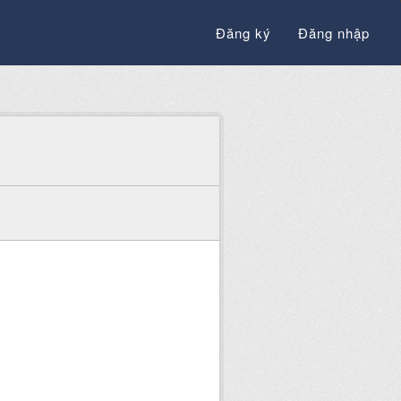
Đăng ký
Đăng nhập