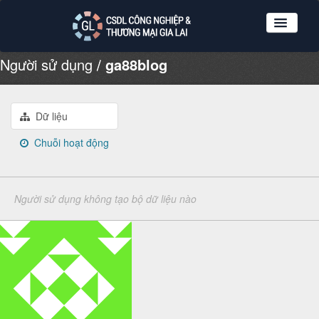
Người sử dụng
ga88blog
Nhóm dữ liệu
Tổ chức
Giới thiệu
Dữ liệu
Hướng dẫn sử dụng
Chuỗi hoạt động
Đăng ký
Đăng nhập
Người sử dụng không tạo bộ dữ liệu nào