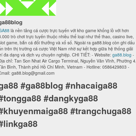
ga88blog
GA88
là nền tảng cá cược trực tuyến với kho game khổng lồ với hơn
3.000 trò chơi trực tuyến thuộc nhiều thể loại như thể thao, casino live,
slot game, bắn cá đổi thưởng và xổ số. Ngoài ra ga88.blog còn ghi dấu
ấn trên thị trường cá cược Việt Nam nhờ sự kết hợp giữa hệ thống giải
trí đa dạng và dịch vụ chuyên nghiệp. CHI TIẾT: - Website:
ga88.blog
-
Địa chỉ: Tan Son Nhat Air Cargo Terminal, Nguyễn Văn Vĩnh, Phường 4
Tân Bình, Thành phố Hồ Chí Minh, Vietnam - Hotline: 0586429803 -
Email: ga88.blog@gmail.com
ga88 #ga88blog #nhacaiga88
#tongga88 #dangkyga88
#khuyenmaiga88 #trangchuga88
#linkga88