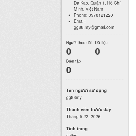
Đa Kao, Quận 1, Hồ Chí
Minh, Việt Nam
Phone: 0978121220
Email:
gg88.my@gmail.com
Người theo dõi
Dữ liệu
0
0
Biên tập
0
Tên người sử dụng
gg88my
Thành viên trước đây
Tháng 5 22, 2026
Tình trạng
active