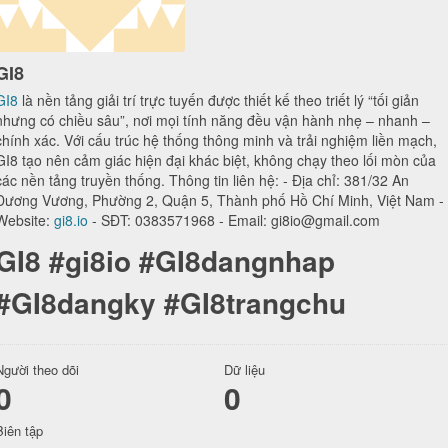
GI8
GI8
là nền tảng giải trí trực tuyến được thiết kế theo triết lý “tối giản
nhưng có chiều sâu”, nơi mọi tính năng đều vận hành nhẹ – nhanh –
chính xác. Với cấu trúc hệ thống thông minh và trải nghiệm liền mạch,
GI8 tạo nên cảm giác hiện đại khác biệt, không chạy theo lối mòn của
các nền tảng truyền thống. Thông tin liên hệ: - Địa chỉ: 381/32 An
Dương Vương, Phường 2, Quận 5, Thành phố Hồ Chí Minh, Việt Nam -
Website:
gi8.io
- SĐT: 0383571968 - Email: gi8io@gmail.com
GI8 #gi8io #GI8dangnhap
#GI8dangky #GI8trangchu
Người theo dõi
Dữ liệu
0
0
Biên tập