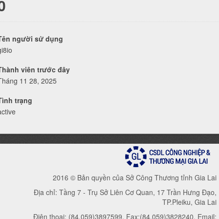
0
Tên người sử dụng
gi8io
Thành viên trước đây
Tháng 11 28, 2025
Tình trạng
active
2016 © Bản quyền của Sở Công Thương tỉnh Gia Lai
Địa chỉ: Tầng 7 - Trụ Sở Liên Cơ Quan, 17 Trần Hưng Đạo,
TP.Pleiku, Gia Lai
Điện thoại: (84.059)3897599, Fax:(84.059)3828240, Email: