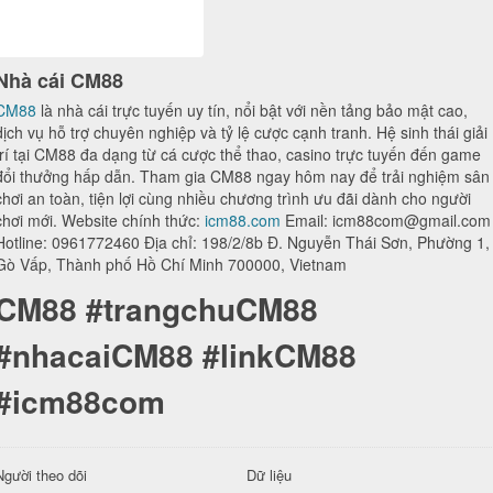
Nhà cái CM88
CM88
là nhà cái trực tuyến uy tín, nổi bật với nền tảng bảo mật cao,
dịch vụ hỗ trợ chuyên nghiệp và tỷ lệ cược cạnh tranh. Hệ sinh thái giải
trí tại CM88 đa dạng từ cá cược thể thao, casino trực tuyến đến game
đổi thưởng hấp dẫn. Tham gia CM88 ngay hôm nay để trải nghiệm sân
chơi an toàn, tiện lợi cùng nhiều chương trình ưu đãi dành cho người
chơi mới. Website chính thức:
icm88.com
Email: icm88com@gmail.com
Hotline: 0961772460 Địa chỉ: 198/2/8b Đ. Nguyễn Thái Sơn, Phường 1,
Gò Vấp, Thành phố Hồ Chí Minh 700000, Vietnam
CM88 #trangchuCM88
#nhacaiCM88 #linkCM88
#icm88com
Người theo dõi
Dữ liệu