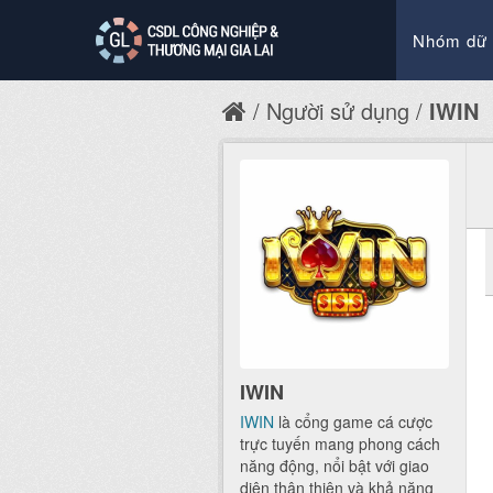
Nhóm dữ 
Người sử dụng
IWIN
IWIN
IWIN
là cổng game cá cược
trực tuyến mang phong cách
năng động, nổi bật với giao
diện thân thiện và khả năng