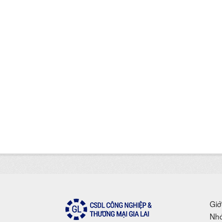
Giớ
Nhó