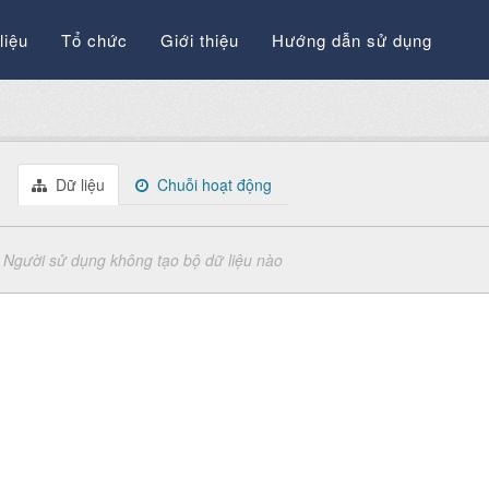
liệu
Tổ chức
Giới thiệu
Hướng dẫn sử dụng
Dữ liệu
Chuỗi hoạt động
Người sử dụng không tạo bộ dữ liệu nào