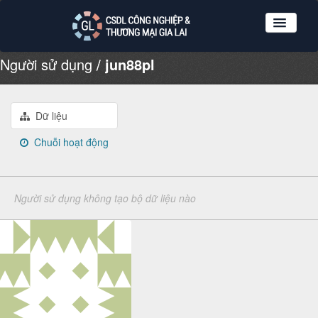
Người sử dụng
jun88pl
Nhóm dữ liệu
Tổ chức
Giới thiệu
Dữ liệu
Hướng dẫn sử dụng
Chuỗi hoạt động
Đăng ký
Đăng nhập
Người sử dụng không tạo bộ dữ liệu nào