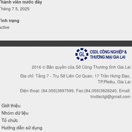
Thành viên trước đây
Tháng 7 5, 2025
Tình trạng
active
2016 © Bản quyền của Sở Công Thương tỉnh Gia Lai
Địa chỉ: Tầng 7 - Trụ Sở Liên Cơ Quan, 17 Trần Hưng Đạo,
TP.Pleiku, Gia Lai
Điện thoại: (84.059)3897599, Fax:(84.059)3828240, Email:
tmdtsctgl@gmail.com
Giới thiệu
Nhóm dữ liệu
Tổ chức
Hướng dẫn sử dụng