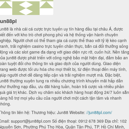
jun88pl
jun88 là nhà cái cá cược trực tuyến uy tín hàng đầu tại châu Á, được
biết đến với kho trò chơi phong phú và hệ thống vận hành chuyên
nghiệp. Người chơi có thể tham gia cá cược thể thao với tỷ lệ kèo cạnh
tranh, trải nghiệm casino trực tuyến chân thực, bắn cá đổi thưởng sống
động và các slot game đa dạng với giao diện rực rỡ, cuốn hút. Nền tản
của jun88 được phát triển với công nghệ bảo mật hiện đại, đảm bảo an
toàn tuyệt đối cho thông tin và giao dịch của người dùng. Giao diện
trang web được tối ưu hóa cho mọi thiết bị, từ điện thoại đến máy tính,
giúp người chơi dễ dàng tiếp cận và trải nghiệm mượt mà. Đặc biệt,
jun88 thường xuyên tung ra nhiều chương trình khuyến mãi hấp dẫn
như thưởng nạp đầu, ưu đãi hàng tuần, hoàn trả cược và nhiều phần
quà giá trị khác. Dịch vụ chăm sóc khách hàng hoạt động 24/7 luôn sẵn
sàng hỗ trợ mọi yêu cầu của người chơi một cách tận tâm và nhanh
chóng.
Thông tin liên hệ: Thương hiệu: Jun88 Website:
//jun88pl.com/
Email: support@jun88pl.com Số điện thoại: 0912 678 369 Địa chỉ: 102
Nguyễn Sơn, Phường Phú Thọ Hòa, Quận Tân Phú, TP. Hồ Chí Minh,