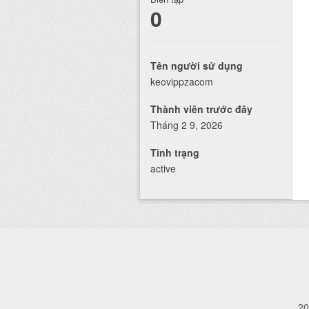
0
Tên người sử dụng
keovippzacom
Thành viên trước đây
Tháng 2 9, 2026
Tình trạng
active
20