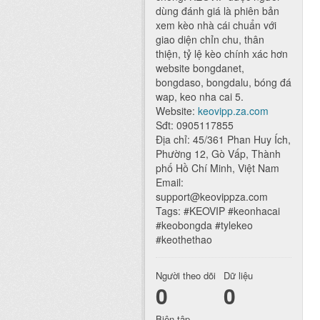
dùng đánh giá là phiên bản
xem kèo nhà cái chuẩn với
giao diện chỉn chu, thân
thiện, tỷ lệ kèo chính xác hơn
website bongdanet,
bongdaso, bongdalu, bóng đá
wap, keo nha cai 5.
Website:
keovipp.za.com
Sđt: 0905117855
Địa chỉ: 45/361 Phan Huy Ích,
Phường 12, Gò Vấp, Thành
phố Hồ Chí Minh, Việt Nam
Email:
support@keovippza.com
Tags: #KEOVIP #keonhacai
#keobongda #tylekeo
#keothethao
Người theo dõi
Dữ liệu
0
0
Biên tập