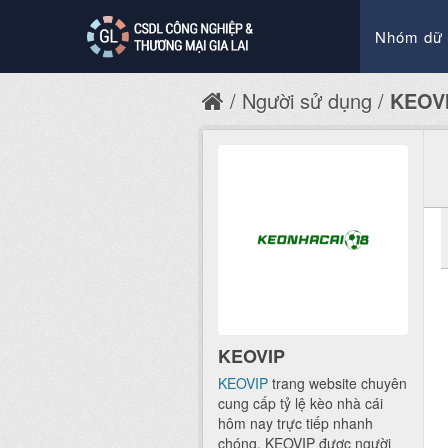
Nhóm dữ 
Người sử dụng
KEOV
KEOVIP
KEOVIP
trang website chuyên
cung cấp tỷ lệ kèo nhà cái
hôm nay trực tiếp nhanh
chóng. KEOVIP được người