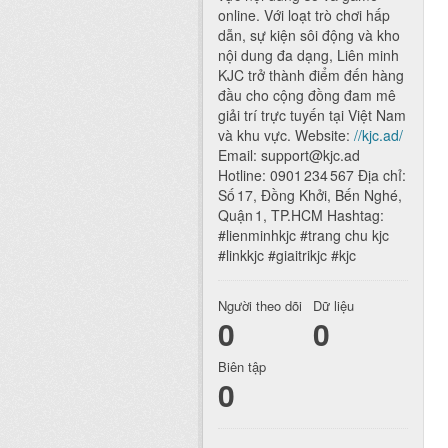
online. Với loạt trò chơi hấp
dẫn, sự kiện sôi động và kho
nội dung đa dạng, Liên minh
KJC trở thành điểm đến hàng
đầu cho cộng đồng đam mê
giải trí trực tuyến tại Việt Nam
và khu vực. Website:
//kjc.ad/
Email: support@kjc.ad
Hotline: 0901 234 567 Địa chỉ:
Số 17, Đồng Khởi, Bến Nghé,
Quận 1, TP.HCM Hashtag:
#lienminhkjc #trang chu kjc
#linkkjc #giaitrikjc #kjc
Người theo dõi
Dữ liệu
0
0
Biên tập
0