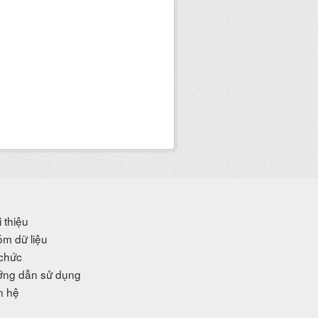
i thiệu
m dữ liệu
chức
ng dẫn sử dụng
n hệ