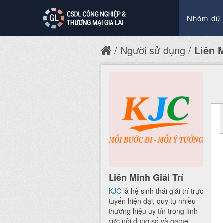
Nhóm dữ 
Người sử dụng
Liên M
Liên Minh Giải Trí
KJC
là hệ sinh thái giải trí trực
tuyến hiện đại, quy tụ nhiều
thương hiệu uy tín trong lĩnh
vực nội dung số và game