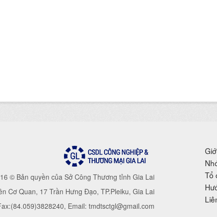
Giớ
Nhó
Tổ 
16 © Bản quyền của Sở Công Thương tỉnh Gia Lai
Hướ
iên Cơ Quan, 17 Trần Hưng Đạo, TP.Pleiku, Gia Lai
Liê
 Fax:(84.059)3828240, Email: tmdtsctgl@gmail.com