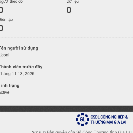
Người theo dõi
Dữ liệu
0
0
Biên tập
0
Tên người sử dụng
kjconl
Thành viên trước đây
Tháng 11 13, 2025
Tình trạng
active
2016 © Bản quyền của Sở Công Thương tỉnh Gia Lai