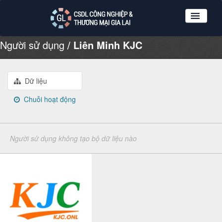
Người sử dụng
Liên Minh KJC
Nhóm dữ liệu
Tổ chức
Giới thiệu
Dữ liệu
Hướng dẫn sử dụng
Chuỗi hoạt động
Đăng ký
Đăng nhập
Người sử dụng không tạo bộ dữ liệu nào