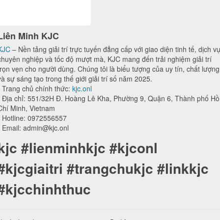
Liên Minh KJC
KJC
– Nền tảng giải trí trực tuyến đẳng cấp với giao diện tinh tế, dịch v
chuyên nghiệp và tốc độ mượt mà, KJC mang đến trải nghiệm giải trí
trọn vẹn cho người dùng. Chúng tôi là biểu tượng của uy tín, chất lượng
và sự sáng tạo trong thế giới giải trí số năm 2025.
- Trang chủ chính thức:
kjc.onl
- Địa chỉ: 551/32H Đ. Hoàng Lê Kha, Phường 9, Quận 6, Thành phố Hồ
Chí Minh, Vietnam
- Hotline: 0972556557
- Email: admin@kjc.onl
kjc #lienminhkjc #kjconl
#kjcgiaitri #trangchukjc #linkkjc
#kjcchinhthuc