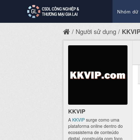
Nhóm dữ 
Người sử dụng
KKVI
KKVIP
A
KKVIP
surge como uma
plataforma online dentro do
ecossistema de conteúdo
digital, construída com foco