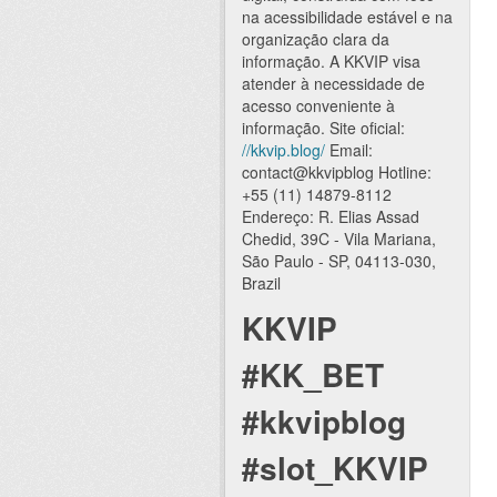
na acessibilidade estável e na
organização clara da
informação. A KKVIP visa
atender à necessidade de
acesso conveniente à
informação. Site oficial:
//kkvip.blog/
Email:
contact@kkvipblog Hotline:
+55 (11) 14879-8112
Endereço: R. Elias Assad
Chedid, 39C - Vila Mariana,
São Paulo - SP, 04113-030,
Brazil
KKVIP
#KK_BET
#kkvipblog
#slot_KKVIP