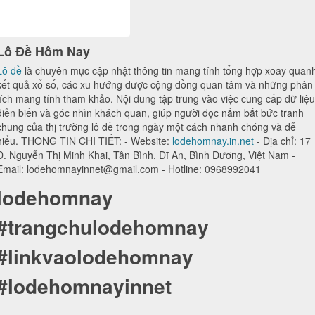
Lô Đề Hôm Nay
Lô đề
là chuyên mục cập nhật thông tin mang tính tổng hợp xoay quan
kết quả xổ số, các xu hướng được cộng đồng quan tâm và những phân
tích mang tính tham khảo. Nội dung tập trung vào việc cung cấp dữ liệu
diễn biến và góc nhìn khách quan, giúp người đọc nắm bắt bức tranh
chung của thị trường lô đề trong ngày một cách nhanh chóng và dễ
hiểu. THÔNG TIN CHI TIẾT: - Website:
lodehomnay.in.net
- Địa chỉ: 17
Đ. Nguyễn Thị Minh Khai, Tân Bình, Dĩ An, Bình Dương, Việt Nam -
Email: lodehomnayinnet@gmail.com - Hotline: 0968992041
lodehomnay
#trangchulodehomnay
#linkvaolodehomnay
#lodehomnayinnet