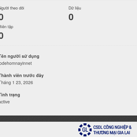
Người theo dõi
Dữ liệu
0
0
Biên tập
0
Tên người sử dụng
lodehomnayinnet
Thành viên trước đây
Tháng 1 23, 2026
Tình trạng
active