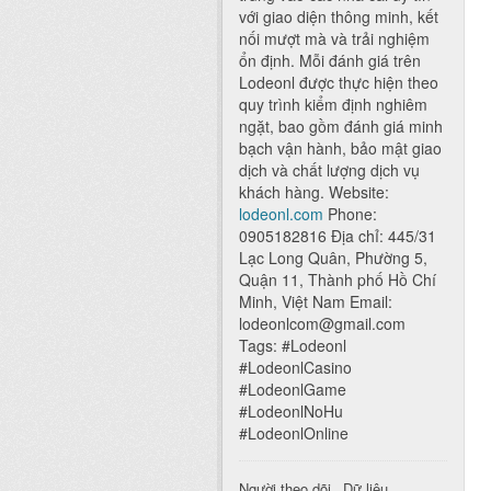
với giao diện thông minh, kết
nối mượt mà và trải nghiệm
ổn định. Mỗi đánh giá trên
Lodeonl được thực hiện theo
quy trình kiểm định nghiêm
ngặt, bao gồm đánh giá minh
bạch vận hành, bảo mật giao
dịch và chất lượng dịch vụ
khách hàng. Website:
lodeonl.com
Phone:
0905182816 Địa chỉ: 445/31
Lạc Long Quân, Phường 5,
Quận 11, Thành phố Hồ Chí
Minh, Việt Nam Email:
lodeonlcom@gmail.com
Tags: #Lodeonl
#LodeonlCasino
#LodeonlGame
#LodeonlNoHu
#LodeonlOnline
Người theo dõi
Dữ liệu